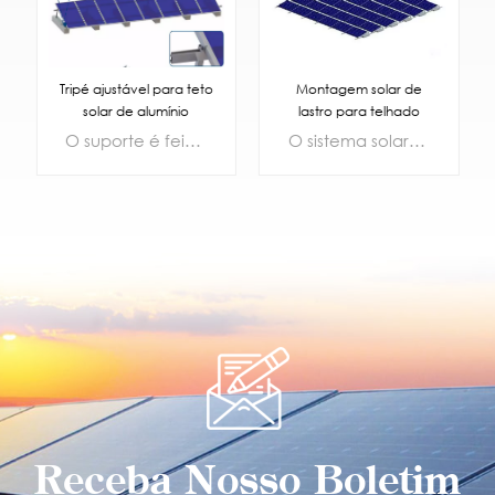
Tripé ajustável para teto
Montagem solar de
solar de alumínio
lastro para telhado
plano
O suporte é feito de material principal de alta qualidade, alumínio anodizado avançado AL6500-T5, e a superfície é anodizada com 12-15MIC. Seu excelente desempenho anticorrosivo e antiferrugem garante sua vida útil de 30 anos. Ao mesmo tempo, as características leves do alumínio reduzem a carga do teto, tornando-o seguro e confiável
O sistema solar de lastro é adequado para telhados e pisos angulares, e esta nova estrutura de lastro é leve, flexível e forte. fácil de montar
SABER MAIS
SABER MAIS
Receba Nosso Boletim