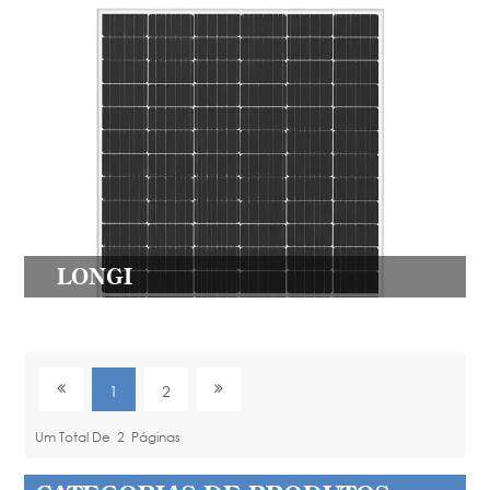
LONGI
1
2
Um Total De
2
Páginas