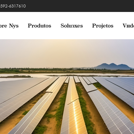
 -592-6317610
bre Nós
Produtos
Soluções
Projetos
Víd