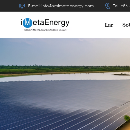
E-mail:info@xmimetaenergy.com
Tel: +86
Lar
So