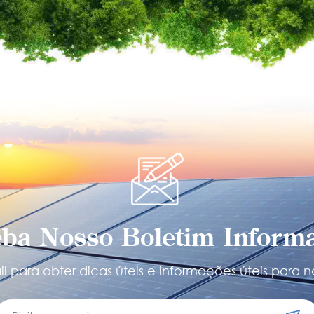
ba Nosso Boletim Informa
l para obter dicas úteis e informações úteis para n