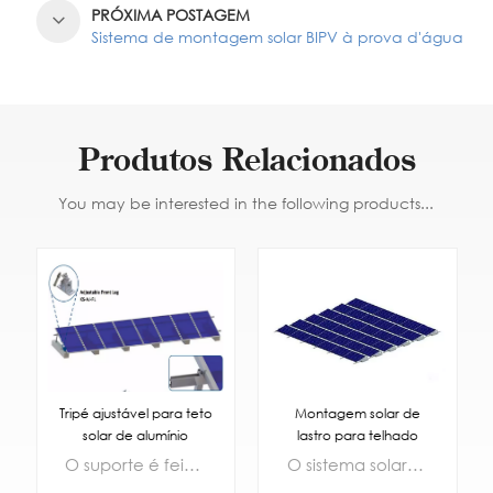
PRÓXIMA POSTAGEM
Sistema de montagem solar BIPV à prova d'água
Produtos Relacionados
You may be interested in the following products...
Tripé ajustável para teto
Montagem solar de
solar de alumínio
lastro para telhado
plano
O suporte é feito de material principal de alta qualidade, alumínio anodizado avançado AL6500-T5, e a superfície é anodizada com 12-15MIC. Seu excelente desempenho anticorrosivo e antiferrugem garante sua vida útil de 30 anos. Ao mesmo tempo, as características leves do alumínio reduzem a carga do teto, tornando-o seguro e confiável
O sistema solar de lastro é adequado para telhados e pisos angulares, e esta nova estrutura de lastro é leve, flexível e forte. fácil de montar