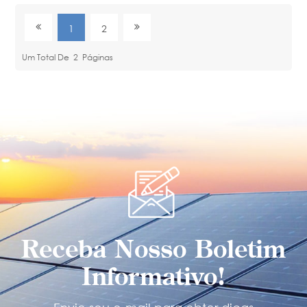
1
2
Um Total De
2
Páginas
Receba Nosso Boletim
Informativo!