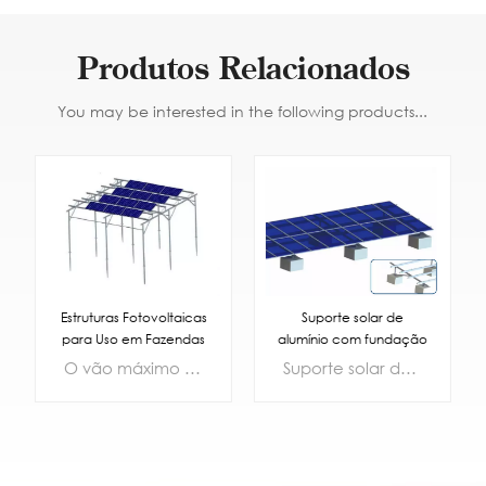
Produtos Relacionados
You may be interested in the following products...
Suporte solar de
Estruturas Fotovoltaicas
alumínio com fundação
para Uso em Fazendas
de concreto
Agrícolas
Suporte solar de alumínio com fundação de concreto
O vão máximo do projeto pode chegar a 6m, o que facilita a operação de grandes máquinas agrícolas. De acordo com as condições geográficas da fazenda, o esquema de arranjo pode lidar de forma flexível com as condições de transmissão de luz de diferentes culturas, que podem atender à demanda de irradiação solar das culturas e não afetam a geração de energia da estação de energia na premissa de garantir o rendimento das colheitas.