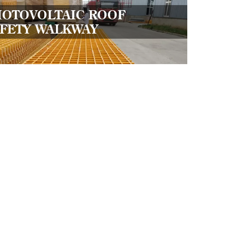
HOTOVOLTAIC ROOF
FETY WALKWAY