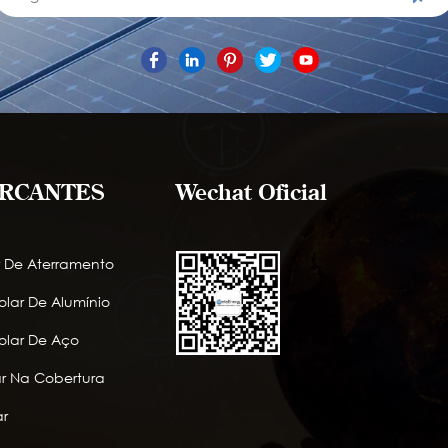
RCANTES
Wechat Oficial
r De Aterramento
lar De Alumínio
lar De Aço
lar Na Cobertura
r