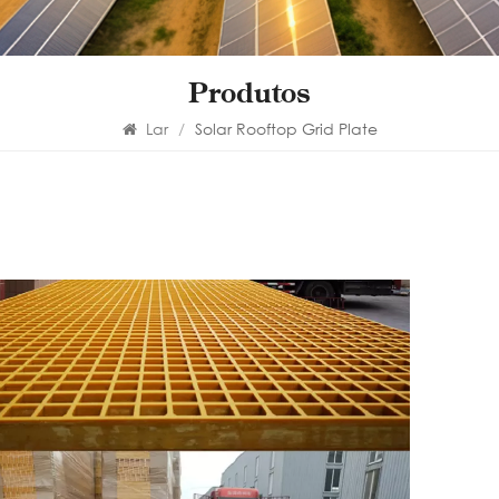
Produtos
Lar
/
Solar Rooftop Grid Plate
PH
RO
W
PHOT