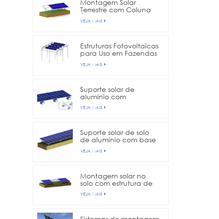
Montagem Solar
Terrestre com Coluna
Única
VEJA MAIS
Estruturas Fotovoltaicas
para Uso em Fazendas
Agrícolas
VEJA MAIS
Suporte solar de
alumínio com
fundação de concreto
VEJA MAIS
Suporte solar de solo
de alumínio com base
de parafuso de
VEJA MAIS
aterramento
Montagem solar no
solo com estrutura de
coluna dupla
VEJA MAIS
Sistemas de montagem