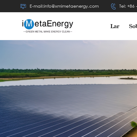
E-mail:info@xmimetaenergy.com
Tel: +86
Lar
So