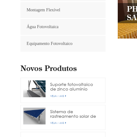
P
Montagem Flexível
SA
Água Fotovoltaica
Equipamento Fotovoltaico
Novos Produtos
Suporte fotovoltaico
de zinco alumínio
magnésio aço
VEJA MAIS
Sistema de
rastreamento solar de
eixo único
VEJA MAIS