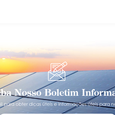
ba Nosso Boletim Informa
l para obter dicas úteis e informações úteis para n