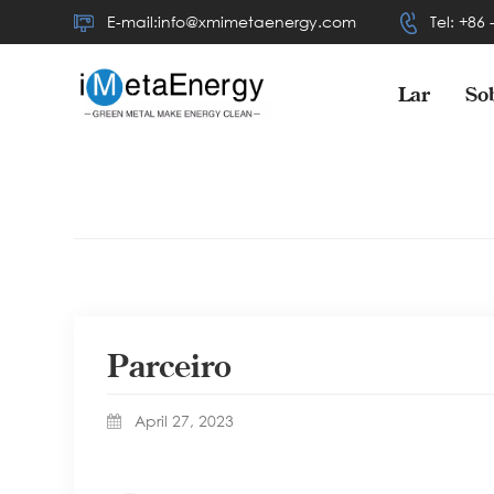
E-mail:info@xmimetaenergy.com
Tel: +86
Lar
So
Parceiro
April 27, 2023