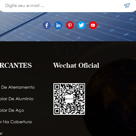
RCANTES
Wechat Oficial
r De Aterramento
lar De Alumínio
lar De Aço
lar Na Cobertura
r