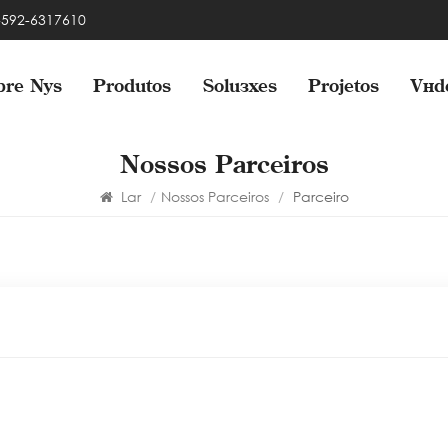
 -592-6317610
bre Nós
Produtos
Soluções
Projetos
Víd
Nossos Parceiros
Lar
/
Nossos Parceiros
/
Parceiro