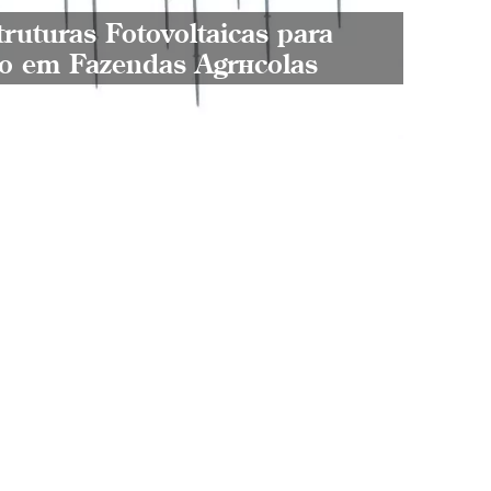
truturas Fotovoltaicas para
o que
o em Fazendas Agrícolas
máqui
condi
esque
flexí
luz d
à dem
não a
estaç
rendi