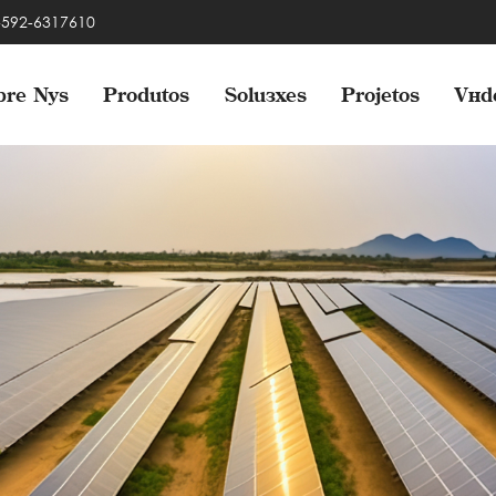
 -592-6317610
bre Nós
Produtos
Soluções
Projetos
Víd