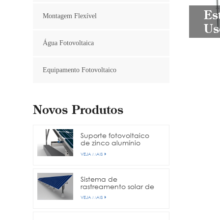
Es
Montagem Flexível
Us
Água Fotovoltaica
Equipamento Fotovoltaico
Novos Produtos
Suporte fotovoltaico
de zinco alumínio
magnésio aço
VEJA MAIS
Sistema de
rastreamento solar de
eixo único
VEJA MAIS