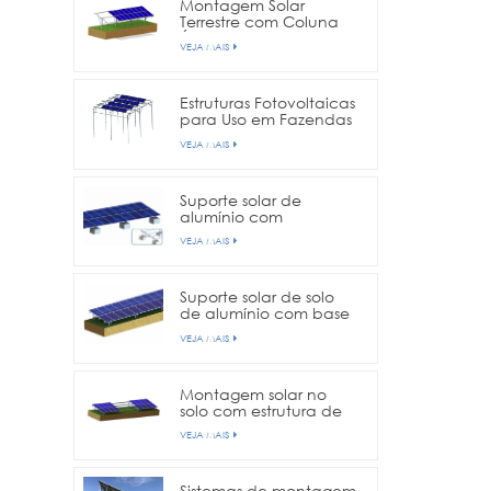
Montagem Solar
Terrestre com Coluna
Única
VEJA MAIS
Estruturas Fotovoltaicas
para Uso em Fazendas
Agrícolas
VEJA MAIS
Suporte solar de
alumínio com
fundação de concreto
VEJA MAIS
Suporte solar de solo
de alumínio com base
de parafuso de
VEJA MAIS
aterramento
Montagem solar no
solo com estrutura de
coluna dupla
VEJA MAIS
Sistemas de montagem