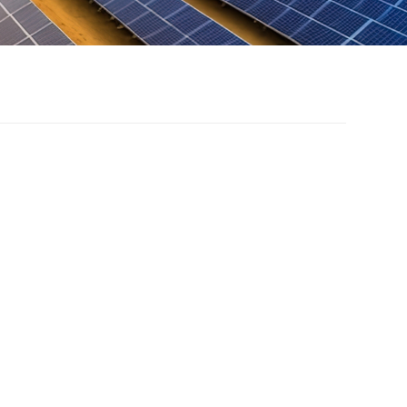
truturas
tovoltaicas para Uso
 Fazendas Agrícolas
 máximo do projeto pode chegar a 6m,