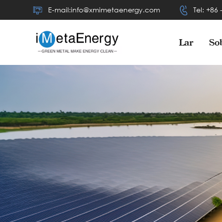
E-mail:info@xmimetaenergy.com
Tel: +86
Lar
So