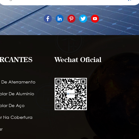
RCANTES
Wechat Oficial
r De Aterramento
lar De Alumínio
lar De Aço
lar Na Cobertura
r