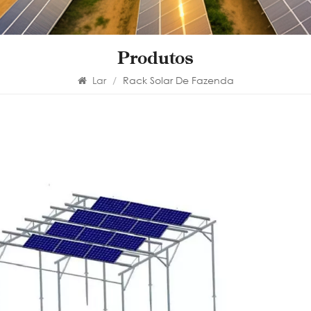
Produtos
Lar
/
Rack Solar De Fazenda
Es
Fo
em
O vão