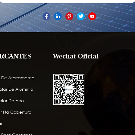
RCANTES
Wechat Oficial
r De Aterramento
lar De Alumínio
lar De Aço
lar Na Cobertura
r
ar Para Garagem