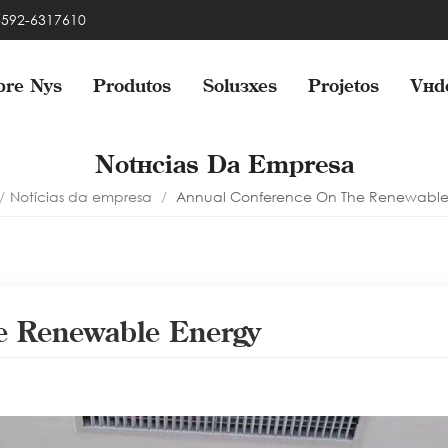
 -592-6317610
bre Nós
Produtos
Soluções
Projetos
Víd
Notícias Da Empresa
/
Notícias da empresa
/
Annual Conference On The Renewable
e Renewable Energy