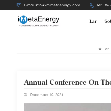
E-mail:info@xmimetaenergy.com
Tel: +86
Lar
So
Lar
Annual Conference On Th
December 10, 2024