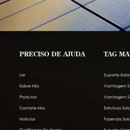
PRECISO DE AJUDA
TAG MA
Lar
Suporte Sola
Sobre Nós
Montagem So
Produtos
Montagem So
Contate-Nos
Estrutura So
Notícias
Fazenda Sola
Certificado De Honra
Suporte Sol